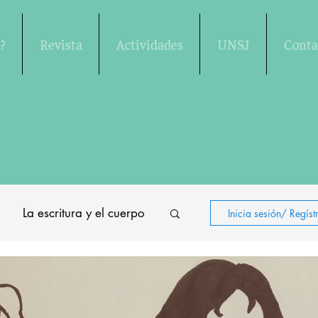
?
Revista
Actividades
UNSJ
Conta
La escritura y el cuerpo
Inicia sesión/ Regíst