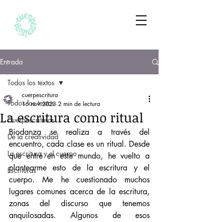
Entrada
Todos los textos
cuerpescritura
Todos los textos
16 nov 2023
2 min de lectura
La escritura como ritual
Cuerpescrituras
Biodanza se realiza a través del 
De la creatividad
encuentro, cada clase es un ritual. Desde 
La escritura y el cuerpo
que entré en este mundo, he vuelto a 
plantearme esto de la escritura y el 
Escrituras
cuerpo. Me he cuestionado muchos 
lugares comunes acerca de la escritura, 
zonas del discurso que tenemos 
anquilosadas. Algunos de esos 